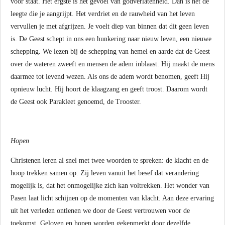
voor staat. Het ergste is het gevoel van godverlatenheid. Dan is het de
leegte die je aangrijpt. Het verdriet en de rauwheid van het leven
vervullen je met afgrijzen. Je voelt diep van binnen dat dit geen leven
is. De Geest schept in ons een hunkering naar nieuw leven, een nieuwe
schepping. We lezen bij de schepping van hemel en aarde dat de Geest
over de wateren zweeft en mensen de adem inblaast. Hij maakt de mens
daarmee tot levend wezen. Als ons de adem wordt benomen, geeft Hij
opnieuw lucht. Hij hoort de klaagzang en geeft troost. Daarom wordt
de Geest ook Parakleet genoemd, de Trooster.
Hopen
Christenen leren al snel met twee woorden te spreken: de klacht en de
hoop trekken samen op. Zij leven vanuit het besef dat verandering
mogelijk is, dat het onmogelijke zich kan voltrekken. Het wonder van
Pasen laat licht schijnen op de momenten van klacht. Aan deze ervaring
uit het verleden ontlenen we door de Geest vertrouwen voor de
toekomst. Geloven en hopen worden gekenmerkt door dezelfde