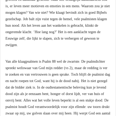
is, er leven meer motieven en emoties in een mens. Waarom zou je niet
mogen klagen? Van wie niet? Wie klaagt bevindt zich in goed Bijbels
gezelschap. Job balt zijn vuist tegen de hemel, vele psalmisten klagen
hun nood. Als het leven aan het wankelen is gebracht, klinkt de
ongeremde klacht. ‘Hoe lang nog?’ Het is een aanklacht tegen de
Eeuwige zelf, die lijkt te slapen, zich te verbergen of gewoon te
zwijgen.
Van alle klaagpsalmen is Psalm 88 wel de zwartste. De psalmdichter
spreekt weliswaar van God mijn redder (vs 2), maar de redding is ver
te zoeken en van vertrouwen is geen sprake. Toch blijft de psalmist dag
en nacht roepen tot God, want hij is de dood nabij. Het is niet gezegd
dat de bidder ziek is. In de oudtestamentische beleving kun je levend
dood zijn als je eenzaam bent, honger of dorst lijdt, ver van huis of
onvrij bent. Alles wat het volle leven beperkt is al een stukje dood. De
psalmist houdt God verantwoordelijk voor zijn ellende: uw toorn drukt
zwaar op mij, uw golven slaan over mij heen. Hij werpt God een aantal