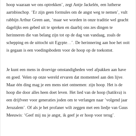
hoop waaraan we ons optrekken’, zegt Antje Jackelén, een lutherse
aartsbisschop. ‘Er zijn geen formules om de angst weg te nemen’, vult
rabbijn Arthur Green aan, ‘maar we worden in onze traditie wel geacht
dagelijks een gebed uit te spreken en daarbij ons zes dingen te
herinneren die van belang zijn tot op de dag van vandaag, zoals de
schepping en de uittocht uit Egypte…’. De herinnering aan hoe het ooit
is gegaan is een voedingsbodem voor de hoop op de toekomst.
Je kunt een mens in droevige omstandigheden veel afpakken aan have
en goed. Velen op onze wereld ervaren dat momenteel aan den lijve.
Maar één ding mag je een mens niet ontnemen: zijn hoop. Het is de
hoop die door alles heen doet leven. Het lied van de hoop (hatikva) is
een drijfveer voor generaties joden om te verlangen naar ‘volgend jaar
Jeruzalem’. Of als je het profaner wilt zeggen met een liedje van Guus
Meeuwis: ‘Geef mij nu je angst, ik geef je er hoop voor terug’.