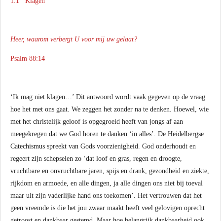
1.1 Klagen
Heer, waarom verbergt U voor mij uw gelaat?
Psalm 88:14
‘Ik mag niet klagen…’ Dit antwoord wordt vaak gegeven op de vraag
hoe het met ons gaat. We zeggen het zonder na te denken. Hoewel, wie
met het christelijk geloof is opgegroeid heeft van jongs af aan
meegekregen dat we God horen te danken ‘in alles’. De Heidelbergse
Catechismus spreekt van Gods voorzienigheid. God onderhoudt en
regeert zijn schepselen zo ‘dat loof en gras, regen en droogte,
vruchtbare en onvruchtbare jaren, spijs en drank, gezondheid en ziekte,
rijkdom en armoede, en alle dingen, ja alle dingen ons niet bij toeval
maar uit zijn vaderlijke hand ons toekomen’. Het vertrouwen dat het
geen vreemde is die het jou zwaar maakt heeft veel gelovigen oprecht
getroost en dankbaar gestemd. Maar hoe belangrijk dankbaarheid ook