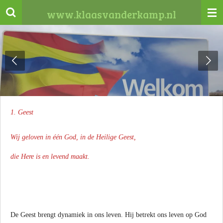
Ga
www.klaasvanderkamp.nl
direct
naar
de
hoofdinhoud
1. Geest
Wij geloven in één God, in de Heilige Geest,
die Here is en levend maakt.
De Geest brengt dynamiek in ons leven. Hij betrekt ons leven op God