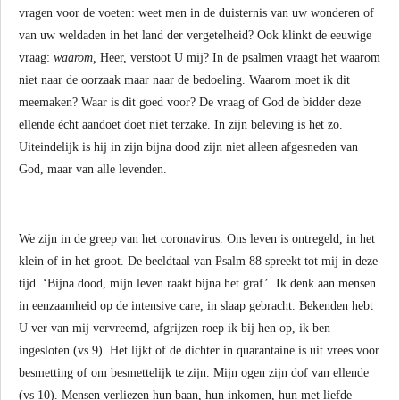
vragen voor de voeten: weet men in de duisternis van uw wonderen of
van uw weldaden in het land der vergetelheid? Ook klinkt de eeuwige
vraag:
waarom,
Heer, verstoot U mij? In de psalmen vraagt het waarom
niet naar de oorzaak maar naar de bedoeling. Waarom moet ik dit
meemaken? Waar is dit goed voor? De vraag of God de bidder deze
ellende écht aandoet doet niet terzake. In zijn beleving is het zo.
Uiteindelijk is hij in zijn bijna dood zijn niet alleen afgesneden van
God, maar van alle levenden.
We zijn in de greep van het coronavirus. Ons leven is ontregeld, in het
klein of in het groot. De beeldtaal van Psalm 88 spreekt tot mij in deze
tijd. ‘Bijna dood, mijn leven raakt bijna het graf’. Ik denk aan mensen
in eenzaamheid op de intensive care, in slaap gebracht. Bekenden hebt
U ver van mij vervreemd, afgrijzen roep ik bij hen op, ik ben
ingesloten (vs 9). Het lijkt of de dichter in quarantaine is uit vrees voor
besmetting of om besmettelijk te zijn. Mijn ogen zijn dof van ellende
(vs 10). Mensen verliezen hun baan, hun inkomen, hun met liefde