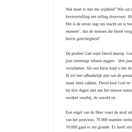
Wat moet ie met die wijsheid? Wie zal t
kerstvertelling een telling doorvoert. 
Het is de eerste stap om macht uit te bo
mannen’
, dus de mensen die bloed verg
heerst gerechtigheid’.
De profeet Gad wijst David daarop. God
jaar (sommige teksten zeggen: ‘drie jaa
verschieten. Als een klein kind is het d
Ik wil niet afhankelijk zijn van de gena
muur laten zakken. David kent God en we
bij drie dagen niet aan het nieuwe test
oordeel voorbij, de wereld uit.
Een engel van de Heer voert de straf ui
van het pestvirus; 70.000 mannen verl
70.000 gaan er ten gronde. Er hoeft ni