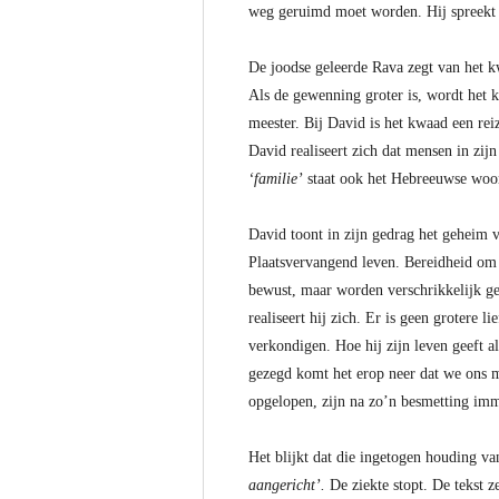
weg geruimd moet worden. Hij spreekt e
De joodse geleerde Rava zegt van het kw
Als de gewenning groter is, wordt het kw
meester. Bij David is het kwaad een rei
David realiseert zich dat mensen in zi
‘familie’
staat ook het Hebreeuwse wo
David toont in zijn gedrag het geheim v
Plaatsvervangend leven. Bereidheid om 
bewust, maar worden verschrikkelijk ge
realiseert hij zich. Er is geen grotere 
verkondigen. Hoe hij zijn leven geeft a
gezegd komt het erop neer dat we ons m
opgelopen, zijn na zo’n besmetting im
Het blijkt dat die ingetogen houding va
aangericht’.
De ziekte stopt. De tekst z