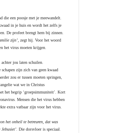
and die een poosje met je meewandelt.
kwaad in je huis en wordt het zelfs je
ren. De profeet brengt hem bij zinnen.
milie zijn’,
zegt hij. Voor het woord
n het virus moeten krijgen.
achter jou laten schuilen.
e schapen zijn zich van geen kwaad
herder zou er tussen moeten springen,
vangelie wat we in Christus
met het begrip ‘groepsimmuniteit’. Kort
onavirus. Mensen die het virus hebben
e extra vatbaar zijn voor het virus.
n het onheil te betreuren, dat was
 Jebusiet’.
Die dorsvloer is speciaal.