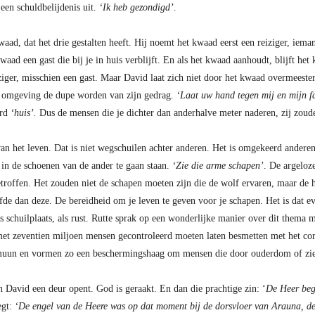
en schuldbelijdenis uit.
‘Ik heb gezondigd’
.
aad, dat het drie gestalten heeft. Hij noemt het kwaad eerst een reiziger, iem
aad een gast die bij je in huis verblijft. En als het kwaad aanhoudt, blijft het 
ziger, misschien een gast. Maar David laat zich niet door het kwaad overmeeste
jn omgeving de dupe worden van zijn gedrag.
‘Laat uw hand tegen mij en mijn fa
ord
‘huis’.
Dus de mensen die je dichter dan anderhalve meter naderen, zij zoude
an het leven. Dat is niet wegschuilen achter anderen. Het is omgekeerd anderen 
in de schoenen van de ander te gaan staan.
‘Zie die arme schapen’
. De argeloz
troffen. Het zouden niet de schapen moeten zijn die de wolf ervaren, maar de 
liefde dan deze. De bereidheid om je leven te geven voor je schapen. Het is dat e
ls schuilplaats, als rust. Rutte sprak op een wonderlijke manier over dit thema 
et zeventien miljoen mensen gecontroleerd moeten laten besmetten met het cor
muun en vormen zo een beschermingshaag om mensen die door ouderdom of ziekt
n David een deur opent. God is geraakt. En dan die prachtige zin: ‘
De Heer bego
egt:
‘De engel van de Heere was op dat moment bij de dorsvloer van Arauna, de