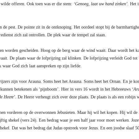
 wilde offeren. Ook toen was er die stem:
‘Genoeg, laat uw hand zinken’.
Het i
in de pest. De pointe zit in de ontknoping. Het oordeel stopt bij de barmhartig
dienst zich zal ontrollen. De plek waar de tempel zal staan.
ren worden gescheiden. Hoog op de berg waar de wind waait. Daar wordt het kaf
ait. De plaats waar de lofprijzing zal klinken. De lofprijzing verleidt God tot 
 waar God zich laat aanspreken op zijn liefde.
fwijzers zijn voor Arauna. Soms heet het Arauna. Soms heet het Ornan. En je kom
 kunnen betekenen als ‘pijnboom’. Hier in vers 16 wordt in het Hebreeuws
‘Ar
de Heere’.
De Heere verheugt zich over deze plaats. De plaats is als een robijn 
nen vorderen op de overwonnen Jebusieten. Maar hij wil het kopen. Hij wil de H
ijftig shekel (vers 24). Een bedrag waar je een half jaar voor moet werken. Joze
shekel. Dat was het bedrag dat Judas opstreek voor Jezus. En een joodse slaaf 50 