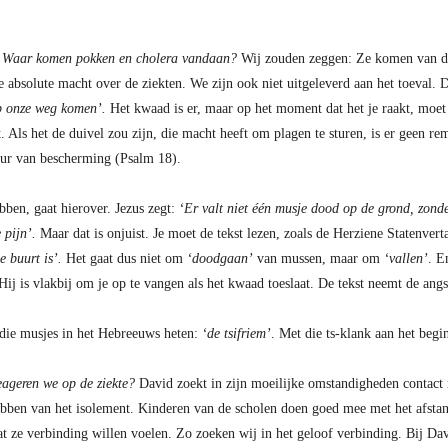
:
Waar komen pokken en cholera vandaan?
Wij zouden zeggen: Ze komen van de 
e absolute macht over de ziekten. We zijn ook niet uitgeleverd aan het toeval.
op onze weg komen’.
Het kwaad is er, maar op het moment dat het je raakt, moet 
Als het de duivel zou zijn, die macht heeft om plagen te sturen, is er geen rem.
ur van bescherming (Psalm 18).
bben, gaat hierover. Jezus zegt:
‘Er valt niet één musje dood op de grond, zonde
 pijn’.
Maar dat is onjuist. Je moet de tekst lezen, zoals de Herziene Statenvert
e buurt is’.
Het gaat dus niet om
‘doodgaan’
van mussen, maar om
‘vallen’
. E
Hij is vlakbij om je op te vangen als het kwaad toeslaat. De tekst neemt de ang
 die musjes in het Hebreeuws heten:
‘de tsifriem’
. Met die ts-klank aan het begin
eageren we op de ziekte?
David zoekt in zijn moeilijke omstandigheden contact 
hebben van het isolement. Kinderen van de scholen doen goed mee met het afsta
ze verbinding willen voelen. Zo zoeken wij in het geloof verbinding. Bij David 