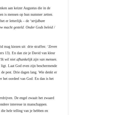
enken aan keizer Augustus die in de
ellen is mensen op hun nummer zetten.
et er letterlijk – de
‘strijdbare
uw macht gesteld.
Onder Gods beleid /
id mag kiezen uit drie straffen:
‘Zeven
ers 13). En dan zie je David van kleur
‘Ik wil niet afhankelijk zijn van mensen.
d ligt. Laat God even zijn beschermende
j de pest. Drie dagen lang. Wie denkt er
er het oordeel van God. En dan is het
verdrijven. De engel zwaait het zwaard
ondere interesse in manschappen.
die hele telling van je hebben en