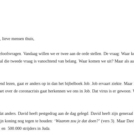
 lieve mensen thuis,
eloofsvragen. Vandaag willen we er twee aan de orde stellen. De vraag: Waar 
ral die tweede vraag is vanochtend van belang. Waar komen we uit? Maar als aa
 lezen, gaat er anders op in dan het bijbelboek Job. Job ervaart ziekte. Maar
 het over de coronacrisis gaat herkennen we ons in Job. Dat virus is er gewoon.
 dat anders. David heeft pestgedrag aan de dag gelegd. David heeft zijn genera
 zijn koning nog tegen te houden:
‘Waarom zou je dat doen?’
(vers 3). Maar David
l en 500.000 strijders in Juda.