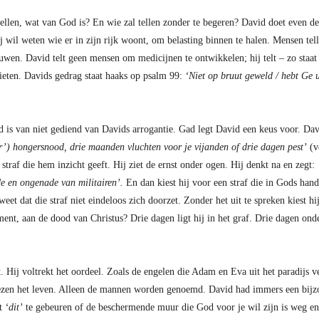
ellen, wat van God is? En wie zal tellen zonder te begeren? David doet even d
Hij wil weten wie er in zijn rijk woont, om belasting binnen te halen. Mensen t
uwen. David telt geen mensen om medicijnen te ontwikkelen; hij telt – zo staat h
ieten. Davids gedrag staat haaks op psalm 99:
‘Niet op bruut geweld / hebt Ge 
 is van niet gediend van Davids arrogantie. Gad legt David een keus voor. Dav
r’) hongersnood, drie maanden vluchten voor je vijanden of drie dagen pest’
(v
e straf die hem inzicht geeft. Hij ziet de ernst onder ogen. Hij denkt na en zegt:
de en ongenade van militairen’.
En dan kiest hij voor een straf die in Gods han
et dat die straf niet eindeloos zich doorzet. Zonder het uit te spreken kiest hi
ament, aan de dood van Christus? Drie dagen ligt hij in het graf. Drie dagen ond
t. Hij voltrekt het oordeel. Zoals de engelen die Adam en Eva uit het paradijs 
iezen het leven. Alleen de mannen worden genoemd. David had immers een bijz
et
‘dit’
te gebeuren of de beschermende muur die God voor je wil zijn is weg en 