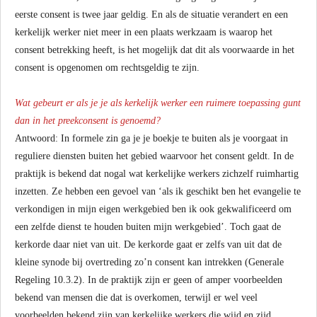
eerste consent is twee jaar geldig. En als de situatie verandert en een
kerkelijk werker niet meer in een plaats werkzaam is waarop het
consent betrekking heeft, is het mogelijk dat dit als voorwaarde in het
consent is opgenomen om rechtsgeldig te zijn.
Wat gebeurt er als je je als kerkelijk werker een ruimere toepassing gunt
dan in het preekconsent is genoemd?
Antwoord: In formele zin ga je je boekje te buiten als je voorgaat in
reguliere diensten buiten het gebied waarvoor het consent geldt. In de
praktijk is bekend dat nogal wat kerkelijke werkers zichzelf ruimhartig
inzetten. Ze hebben een gevoel van ‘als ik geschikt ben het evangelie te
verkondigen in mijn eigen werkgebied ben ik ook gekwalificeerd om
een zelfde dienst te houden buiten mijn werkgebied’. Toch gaat de
kerkorde daar niet van uit. De kerkorde gaat er zelfs van uit dat de
kleine synode bij overtreding zo’n consent kan intrekken (Generale
Regeling 10.3.2). In de praktijk zijn er geen of amper voorbeelden
bekend van mensen die dat is overkomen, terwijl er wel veel
voorbeelden bekend zijn van kerkelijke werkers die wijd en zijd