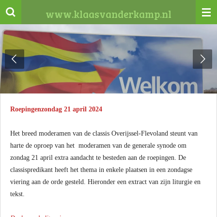
Ga
www.klaasvanderkamp.nl
direct
naar
de
hoofdinhoud
Roepingenzondag 21 april 2024
Het breed moderamen van de classis Overijssel-Flevoland steunt van
harte de oproep van het moderamen van de generale synode om
zondag 21 april extra aandacht te besteden aan de roepingen. De
classispredikant heeft het thema in enkele plaatsen in een zondagse
viering aan de orde gesteld. Hieronder een extract van zijn liturgie en
tekst.