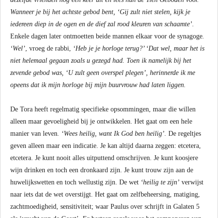
Wanneer je bij het achtste gebod bent, ‘Gij zult niet stelen, kijk je
iedereen diep in de ogen en de dief zal rood kleuren van schaamte’.
Enkele dagen later ontmoetten beide mannen elkaar voor de synagoge
.
‘Wel’
, vroeg de rabbi,
‘Heb je je horloge terug?’ ‘Dat wel, maar het is
niet helemaal gegaan zoals u gezegd had. Toen ik namelijk bij het
zevende gebod was, ‘U zult geen overspel plegen’, herinnerde ik me
opeens dat ik mijn horloge bij mijn buurvrouw had laten liggen.
De Tora heeft regelmatig specifieke opsommingen, maar die willen
alleen maar gevoeligheid bij je ontwikkelen. Het gaat om een hele
manier van leven
. ‘Wees heilig, want Ik God ben heilig’.
De regeltjes
geven alleen maar een indicatie. Je kan altijd daarna zeggen: etcetera,
etcetera. Je kunt nooit alles uitputtend omschrijven. Je kunt koosjere
wijn drinken en toch een dronkaard zijn. Je kunt trouw zijn aan de
huwelijkswetten en toch wellustig zijn. De wet
‘heilig te zijn’
verwijst
naar iets dat de wet overstijgt. Het gaat om zelfbeheersing, matiging,
zachtmoedigheid, sensitiviteit; waar Paulus over schrijft in Galaten 5