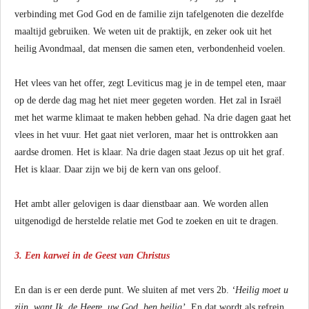
verbinding met God God en de familie zijn tafelgenoten die dezelfde
maaltijd gebruiken. We weten uit de praktijk, en zeker ook uit het
heilig Avondmaal, dat mensen die samen eten, verbondenheid voelen.
Het vlees van het offer, zegt Leviticus mag je in de tempel eten, maar
op de derde dag mag het niet meer gegeten worden. Het zal in Israël
met het warme klimaat te maken hebben gehad. Na drie dagen gaat het
vlees in het vuur. Het gaat niet verloren, maar het is onttrokken aan
aardse dromen. Het is klaar. Na drie dagen staat Jezus op uit het graf.
Het is klaar. Daar zijn we bij de kern van ons geloof.
Het ambt aller gelovigen is daar dienstbaar aan. We worden allen
uitgenodigd de herstelde relatie met God te zoeken en uit te dragen.
3. Een karwei in de Geest van Christus
En dan is er een derde punt. We sluiten af met vers 2b.
‘Heilig moet u
zijn, want Ik, de Heere, uw God, ben heilig’.
En dat wordt als refrein