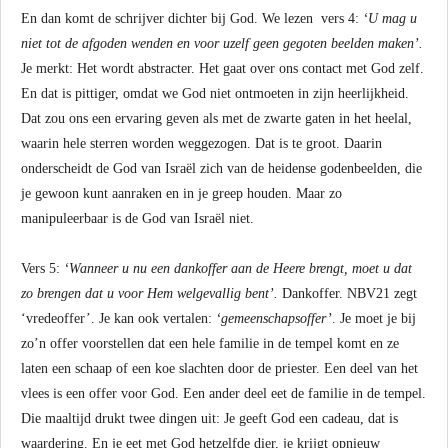
En dan komt de schrijver dichter bij God. We lezen vers 4:
‘U mag u
niet tot de afgoden wenden en voor uzelf geen gegoten beelden maken’.
Je merkt: Het wordt abstracter. Het gaat over ons contact met God zelf.
En dat is pittiger, omdat we God niet ontmoeten in zijn heerlijkheid.
Dat zou ons een ervaring geven als met de zwarte gaten in het heelal,
waarin hele sterren worden weggezogen. Dat is te groot. Daarin
onderscheidt de God van Israël zich van de heidense godenbeelden, die
je gewoon kunt aanraken en in je greep houden. Maar zo
manipuleerbaar is de God van Israël niet.
Vers 5:
‘Wanneer u nu een dankoffer aan de Heere brengt, moet u dat
zo brengen dat u voor Hem welgevallig bent’.
Dankoffer. NBV21 zegt
‘vredeoffer’. Je kan ook vertalen:
‘gemeenschapsoffer’
. Je moet je bij
zo’n offer voorstellen dat een hele familie in de tempel komt en ze
laten een schaap of een koe slachten door de priester. Een deel van het
vlees is een offer voor God. Een ander deel eet de familie in de tempel.
Die maaltijd drukt twee dingen uit: Je geeft God een cadeau, dat is
waardering. En je eet met God hetzelfde dier, je krijgt opnieuw