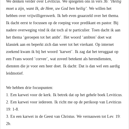
We denken verder over Leviticus. We spiegelen ons in vers 3b:
‘Heilig
moet u zijn, want Ik, de Here, uw God ben heilig’.
We willen het
hebben over vrijwilligerswerk. Ik heb even geaarzeld over het thema.
Ik dacht eerst te focussen op de roeping voor predikant en pastor. Bij
nadere overweging vind ik dat toch al te particulier. Toen dacht ik aan
het thema ‘geroepen tot het ambt’. Het woord ‘ambten’ doet wat
klassiek aan en beperkt zich dan weer tot het vierkant. Op internet
zoekend kwam ik bij het woord ‘karwei’. Ik zag dat het teruggaat op
een Frans woord ‘corvee’, wat zoveel betekent als herendiensten,
diensten die je voor een heer doet. Ik dacht: Dat is dan wel een aardig
leidmotief.
We hebben drie focuspunten:
1. Een karwei voor de kerk. Ik betrek dat op het gehele boek Leviticus.
2. Een karwei voor iedereen. Ik richt me op de perikoop van Leviticus
19: 1-8.
3. En een karwei in de Geest van Christus. We vernauwen tot Lev. 19:
2b.