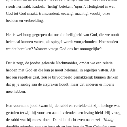
steeds herhaald. Kadosh, ‘heilig’ betekent
‘apart’.
Heiligheid is wat
God tot God maakt: transcendent, eeuwig, machtig, voorbij onze
beelden en verbeelding.
Het is wel hoog gegrepen dat ons die heiligheid van God, die we nooit
helemaal kunnen vatten, als spiegel wordt voorgehouden. Hoe zouden
we dat bereiken? Waarom vraagt God ons het onmogelijke?
Dat is zegt, de joodse geleerde Nachmanides, omdat we een relatie
hebben met God en die kan je nooit helemaal in regeltjes vatten. Als
het om regeltjes gaat, zou je bijvoorbeeld gemakkelijk kunnen denken
dat jij je aardig aan de afspraken houdt, maar dat anderen er moeite
mee hebben.
Een voorname jood kwam bij de rabbi en vertelde dat zijn horloge was
gestolen terwijl hij voor een aantal vrienden een lezing hield. Hij vroeg
de rabbi wat hij moest doen. De rabbi dacht even na en zei:
‘Nodig
dezelfde vrienden nog een keer uit en lees hun de Tien Geboden voor.