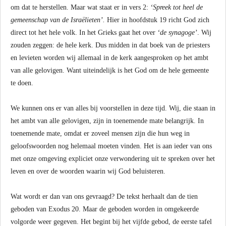
om dat te herstellen. Maar wat staat er in vers 2:
‘Spreek tot heel de
gemeenschap van de Israëlieten’.
Hier in hoofdstuk 19 richt God zich
direct tot het hele volk. In het Grieks gaat het over
‘de synagoge’
. Wij
zouden zeggen: de hele kerk. Dus midden in dat boek van de priesters
en levieten worden wij allemaal in de kerk aangesproken op het ambt
van alle gelovigen. Want uiteindelijk is het God om de hele gemeente
te doen.
We kunnen ons er van alles bij voorstellen in deze tijd. Wij, die staan in
het ambt van alle gelovigen, zijn in toenemende mate belangrijk. In
toenemende mate, omdat er zoveel mensen zijn die hun weg in
geloofswoorden nog helemaal moeten vinden. Het is aan ieder van ons
met onze omgeving expliciet onze verwondering uit te spreken over het
leven en over de woorden waarin wij God beluisteren.
Wat wordt er dan van ons gevraagd? De tekst herhaalt dan de tien
geboden van Exodus 20. Maar de geboden worden in omgekeerde
volgorde weer gegeven. Het begint bij het vijfde gebod, de eerste tafel