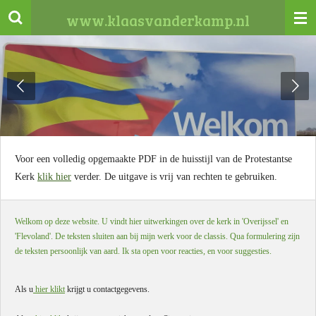
Ga
www.klaasvanderkamp.nl
direct
naar
de
hoofdinhoud
Voor een volledig opgemaakte PDF in de huisstijl van de Protestantse
Kerk
klik hier
verder. De uitgave is vrij van rechten te gebruiken.
Welkom op deze website. U vindt hier uitwerkingen over de kerk in 'Overijssel' en
'Flevoland'. De teksten sluiten aan bij mijn werk voor de classis. Qua formulering zijn
de teksten persoonlijk van aard. Ik sta open voor reacties, en voor suggesties.
Als u
hier klikt
krijgt u contactgegevens.