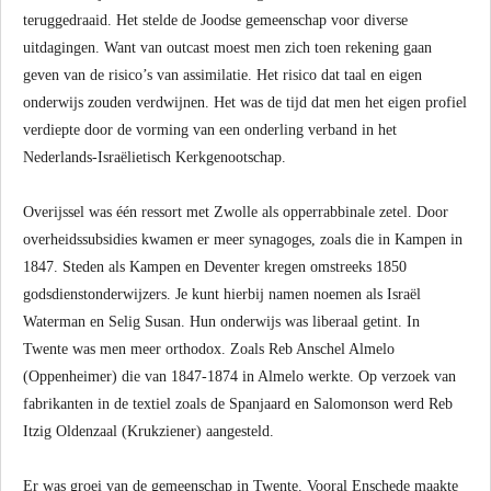
teruggedraaid. Het stelde de Joodse gemeenschap voor diverse
uitdagingen. Want van outcast moest men zich toen rekening gaan
geven van de risico’s van assimilatie. Het risico dat taal en eigen
onderwijs zouden verdwijnen. Het was de tijd dat men het eigen profiel
verdiepte door de vorming van een onderling verband in het
Nederlands-Israëlietisch Kerkgenootschap.
Overijssel was één ressort met Zwolle als opperrabbinale zetel. Door
overheidssubsidies kwamen er meer synagoges, zoals die in Kampen in
1847. Steden als Kampen en Deventer kregen omstreeks 1850
godsdienstonderwijzers. Je kunt hierbij namen noemen als Israël
Waterman en Selig Susan. Hun onderwijs was liberaal getint. In
Twente was men meer orthodox. Zoals Reb Anschel Almelo
(Oppenheimer) die van 1847-1874 in Almelo werkte. Op verzoek van
fabrikanten in de textiel zoals de Spanjaard en Salomonson werd Reb
Itzig Oldenzaal (Krukziener) aangesteld.
Er was groei van de gemeenschap in Twente. Vooral Enschede maakte