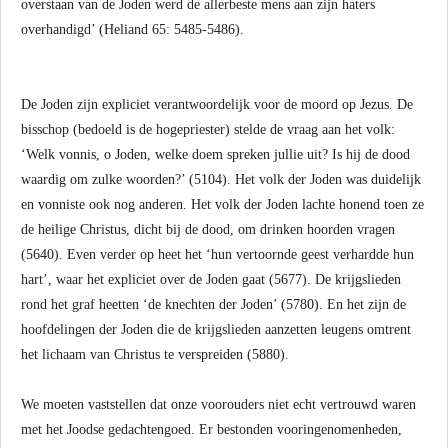
overstaan van de Joden werd de allerbeste mens aan zijn haters
overhandigd’ (Heliand 65: 5485-5486).
De Joden zijn expliciet verantwoordelijk voor de moord op Jezus. De
bisschop (bedoeld is de hogepriester) stelde de vraag aan het volk:
‘Welk vonnis, o Joden, welke doem spreken jullie uit? Is hij de dood
waardig om zulke woorden?’ (5104). Het volk der Joden was duidelijk
en vonniste ook nog anderen. Het volk der Joden lachte honend toen ze
de heilige Christus, dicht bij de dood, om drinken hoorden vragen
(5640). Even verder op heet het ‘hun vertoornde geest verhardde hun
hart’, waar het expliciet over de Joden gaat (5677). De krijgslieden
rond het graf heetten ‘de knechten der Joden’ (5780). En het zijn de
hoofdelingen der Joden die de krijgslieden aanzetten leugens omtrent
het lichaam van Christus te verspreiden (5880).
We moeten vaststellen dat onze voorouders niet echt vertrouwd waren
met het Joodse gedachtengoed. Er bestonden vooringenomenheden,