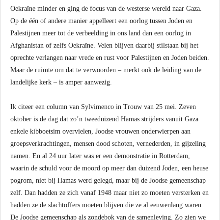
Oekraïne minder en ging de focus van de westerse wereld naar Gaza.
Op de één of andere manier appelleert een oorlog tussen Joden en
Palestijnen meer tot de verbeelding in ons land dan een oorlog in
Afghanistan of zelfs Oekraïne. Velen blijven daarbij stilstaan bij het
oprechte verlangen naar vrede en rust voor Palestijnen en Joden beiden.
Maar de ruimte om dat te verwoorden – merkt ook de leiding van de
landelijke kerk – is amper aanwezig.
Ik citeer een column van Sylvimenco in Trouw van 25 mei. Zeven
oktober is de dag dat zo’n tweeduizend Hamas strijders vanuit Gaza
enkele kibboetsim overvielen, Joodse vrouwen onderwierpen aan
groepsverkrachtingen, mensen dood schoten, vernederden, in gijzeling
namen. En al 24 uur later was er een demonstratie in Rotterdam,
waarin de schuld voor de moord op meer dan duizend Joden, een heuse
pogrom, niet bij Hamas werd gelegd, maar bij de Joodse gemeenschap
zelf. Dan hadden ze zich vanaf 1948 maar niet zo moeten versterken en
hadden ze de slachtoffers moeten blijven die ze al eeuwenlang waren.
De Joodse gemeenschap als zondebok van de samenleving. Zo zien we