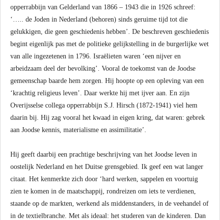
opperrabbijn van Gelderland van 1866 – 1943 die in 1926 schreef:
‘….. de Joden in Nederland (behoren) sinds geruime tijd tot die
gelukkigen, die geen geschiedenis hebben’. De beschreven geschiedenis
begint eigenlijk pas met de politieke gelijkstelling in de burgerlijke wet
van alle ingezetenen in 1796. Israëlieten waren ‘een nijver en
arbeidzaam deel der bevolking’. Vooral de toekomst van de Joodse
gemeenschap baarde hem zorgen. Hij hoopte op een opleving van een
‘krachtig religieus leven’. Daar werkte hij met ijver aan. En zijn
Overijsselse collega opperrabbijn S.J. Hirsch (1872-1941) viel hem
daarin bij. Hij zag vooral het kwaad in eigen kring, dat waren: gebrek
aan Joodse kennis, materialisme en assimilitatie’.
Hij geeft daarbij een prachtige beschrijving van het Joodse leven in
oostelijk Nederland en het Duitse grensgebied. Ik geef een wat langer
citaat. Het kenmerkte zich door ‘hard werken, sappelen en voortuig
zien te komen in de maatschappij, rondreizen om iets te verdienen,
staande op de markten, werkend als middenstanders, in de veehandel of
in de textielbranche. Met als ideaal: het studeren van de kinderen. Dan