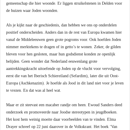
gemeenschap die hier woonde. Er liggen struikelstenen in Delden voor
de huizen waar Joden woonden.
Als je kijkt naar de geschiedenis, dan hebben we ons op onderdelen
positief onderscheiden. Anders dan in de rest van Europa kwamen hier
vanaf de Middeleeuwen geen grote pogroms voor. Ook hoefden Joden
nimmer merktekens te dragen of in getto’s te wonen. Zeker, de gilden
bleven voor hen gesloten, maar hun godsdienst konden ze openlijk
belijden. Geen wonder dat Nederland eeuwenlang grote
aantrekkingskracht uitoefende op Joden op de vlucht voor vervolging,
eerst die van het Iberisch Schiereiland (Sefardim), later die uit Oost-
Europa (Aschkenazim). Je hoefde als Jood in dit land niet voor je leven
te vrezen. En dat was al heel wat.
Maar er zit steevast een macaber randje om heen. Ewoud Sanders deed
onderzoek en promoveerde naar Joodse stereotypen in jeugdboeken.
Het kost hem weinig moeite daar voorbeelden van te vinden. Elma
Drayer schreef op 22 juni daarover in de Volkskrant. Het boek ‘Van