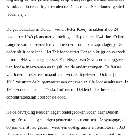
Al midden in de oorlog noemden de Duitsers het Nederlandse gebied
‘Jodenvrij’.
De gemeenschap in Delden, vertelt Peter Kooij, maakten al op 24
november 1940 plaats met vernielingen. September 1941 doet Cohen
aangifte van het sneuvelen van meerdere ruiten van zijn slagerij. De
dader blijft onbekend. Het Telefoondistrict Hengelo krijgt op verzoek
in juni 1942 van burgemeester Van Nispen van Sevenaer een opgave
van Joodse ingezetenen en in juli van de ondernemingen. De fietsen
van Joden moeten een maand later worden ingeleverd. Ook in juni
1942 verstuurt de burgemeester een opgave van alle Joodse adressen. In
1943 vonden alleen al 17 slachtoffers uit Delden in het beruchte
concentratiekamp Sobibor de dood.
Na de bevrijding keerden negen ondergedoken Joden naar Delden
terug. Ze konden geen eigen gemeente meer vormen. De synagoge, die
80 jaar dienst had gedaan, werd een opslagruimte en tenslotte in 1963
afgebroken. Daarvan resten nog een gevelsteen en een balkonpilaar.