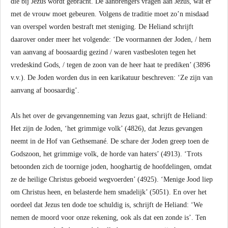
die bij Jezus wordt gebracht. De aanbrengers vragen aan Jezus, wat er
met de vrouw moet gebeuren. Volgens de traditie moet zo’n misdaad
van overspel worden bestraft met steniging. De Heliand schrijft
daarover onder meer het volgende: ‘De voormannen der Joden, / hem
van aanvang af boosaardig gezind / waren vastbesloten tegen het
vredeskind Gods, / tegen de zoon van de heer haat te prediken’ (3896
v.v.). De Joden worden dus in een karikatuur beschreven: ‘Ze zijn van
aanvang af boosaardig’.
Als het over de gevangenneming van Jezus gaat, schrijft de Heliand:
Het zijn de Joden, ‘het grimmige volk’ (4826), dat Jezus gevangen
neemt in de Hof van Gethsemané. De schare der Joden greep toen de
Godszoon, het grimmige volk, de horde van haters’ (4913). ‘Trots
betoonden zich de toornige joden, hooghartig de hoofdelingen, omdat
ze de heilige Christus geboeid wegvoerden’ (4925). ‘Menige Jood liep
om Christus heen, en belasterde hem smadelijk’ (5051). En over het
oordeel dat Jezus ten dode toe schuldig is, schrijft de Heliand: ‘We
nemen de moord voor onze rekening, ook als dat een zonde is’. Ten