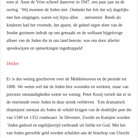
toen al. Anne de Vries schreef daarover in 1947, een paar jaar na de
oorlog: ‘Wij moesten de Joden niet. Ondanks het feit dat wij dagelijks
met hen omgingen, waren wij bijna allen…. antisemiet. Reeds als
kinderen had het vreemde, het aparte, de geheel eigen sfeer van de
Joodse gezinnen indruk op ons gemaakt en de welhaast bijgelovige
afkeer van de Joden die in ons land heerste, was ons door allerlei
spreekwijzen en opmerkingen ingedruppeld’.
Delden
Er is dus weinig geschreven over de Middeleeuwen en de periode tot
1800. We weten wel dat de Joden hier woonden en werkten, maar van
precieze omstandigheden weten we weinig. Peter Kooij vertelt dat er in
de veertiende eeuw Joden in deze streek verbleven. ‘Een dramatisch
dieptepunt ontstaat als Joden de schuld krijgen van de dodelijke pest die
van 1349 tot 1352 rondwaart. In Deventer, Zwolle en Kampen worden
‘Joden gedood en tegelijkertijd verbrandt uit liefde tot God. Met het
van Joden geroofde geld worden schulden aan de bisschop van Utrecht