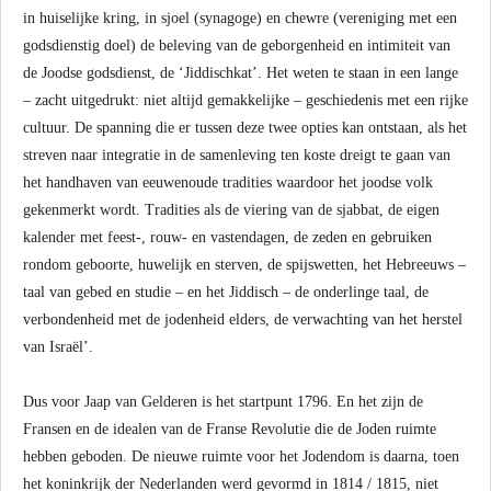
in huiselijke kring, in sjoel (synagoge) en chewre (vereniging met een
godsdienstig doel) de beleving van de geborgenheid en intimiteit van
de Joodse godsdienst, de ‘Jiddischkat’. Het weten te staan in een lange
– zacht uitgedrukt: niet altijd gemakkelijke – geschiedenis met een rijke
cultuur. De spanning die er tussen deze twee opties kan ontstaan, als het
streven naar integratie in de samenleving ten koste dreigt te gaan van
het handhaven van eeuwenoude tradities waardoor het joodse volk
gekenmerkt wordt. Tradities als de viering van de sjabbat, de eigen
kalender met feest-, rouw- en vastendagen, de zeden en gebruiken
rondom geboorte, huwelijk en sterven, de spijswetten, het Hebreeuws –
taal van gebed en studie – en het Jiddisch – de onderlinge taal, de
verbondenheid met de jodenheid elders, de verwachting van het herstel
van Israël’.
Dus voor Jaap van Gelderen is het startpunt 1796. En het zijn de
Fransen en de idealen van de Franse Revolutie die de Joden ruimte
hebben geboden. De nieuwe ruimte voor het Jodendom is daarna, toen
het koninkrijk der Nederlanden werd gevormd in 1814 / 1815, niet