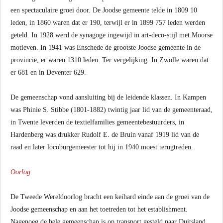
een spectaculaire groei door. De Joodse gemeente telde in 1809 10
leden, in 1860 waren dat er 190, terwijl er in 1899 757 leden werden
geteld. In 1928 werd de synagoge ingewijd in art-deco-stijl met Moorse
motieven. In 1941 was Enschede de grootste Joodse gemeente in de
provincie, er waren 1310 leden. Ter vergelijking: In Zwolle waren dat
er 681 en in Deventer 629.
De gemeenschap vond aansluiting bij de leidende klassen. In Kampen
was Phinie S. Stibbe (1801-1882) twintig jaar lid van de gemeenteraad,
in Twente leverden de textielfamilies gemeentebestuurders, in
Hardenberg was drukker Rudolf E. de Bruin vanaf 1919 lid van de
raad en later locoburgemeester tot hij in 1940 moest terugtreden.
Oorlog
De Tweede Wereldoorlog bracht een keihard einde aan de groei van de
Joodse gemeenschap en aan het toetreden tot het establishment.
Nagenoeg de hele gemeenschap is op transport gesteld naar Duitsland.