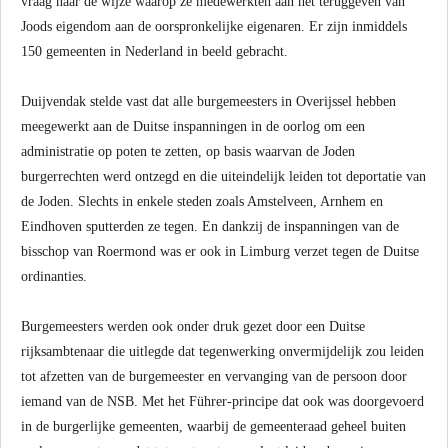
vraag naar de wijze waarop ze medewerkten aan het teruggeven van
Joods eigendom aan de oorspronkelijke eigenaren. Er zijn inmiddels
150 gemeenten in Nederland in beeld gebracht.
Duijvendak stelde vast dat alle burgemeesters in Overijssel hebben
meegewerkt aan de Duitse inspanningen in de oorlog om een
administratie op poten te zetten, op basis waarvan de Joden
burgerrechten werd ontzegd en die uiteindelijk leiden tot deportatie van
de Joden. Slechts in enkele steden zoals Amstelveen, Arnhem en
Eindhoven sputterden ze tegen. En dankzij de inspanningen van de
bisschop van Roermond was er ook in Limburg verzet tegen de Duitse
ordinanties.
Burgemeesters werden ook onder druk gezet door een Duitse
rijksambtenaar die uitlegde dat tegenwerking onvermijdelijk zou leiden
tot afzetten van de burgemeester en vervanging van de persoon door
iemand van de NSB. Met het Führer-principe dat ook was doorgevoerd
in de burgerlijke gemeenten, waarbij de gemeenteraad geheel buiten