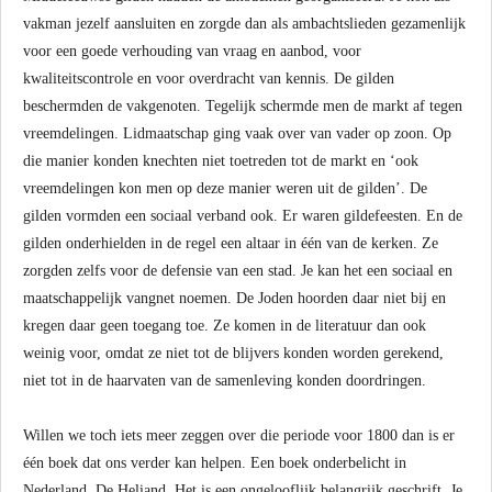
vakman jezelf aansluiten en zorgde dan als ambachtslieden gezamenlijk
voor een goede verhouding van vraag en aanbod, voor
kwaliteitscontrole en voor overdracht van kennis. De gilden
beschermden de vakgenoten. Tegelijk schermde men de markt af tegen
vreemdelingen. Lidmaatschap ging vaak over van vader op zoon. Op
die manier konden knechten niet toetreden tot de markt en ‘ook
vreemdelingen kon men op deze manier weren uit de gilden’. De
gilden vormden een sociaal verband ook. Er waren gildefeesten. En de
gilden onderhielden in de regel een altaar in één van de kerken. Ze
zorgden zelfs voor de defensie van een stad. Je kan het een sociaal en
maatschappelijk vangnet noemen. De Joden hoorden daar niet bij en
kregen daar geen toegang toe. Ze komen in de literatuur dan ook
weinig voor, omdat ze niet tot de blijvers konden worden gerekend,
niet tot in de haarvaten van de samenleving konden doordringen.
Willen we toch iets meer zeggen over die periode voor 1800 dan is er
één boek dat ons verder kan helpen. Een boek onderbelicht in
Nederland. De Heliand. Het is een ongelooflijk belangrijk geschrift. Je