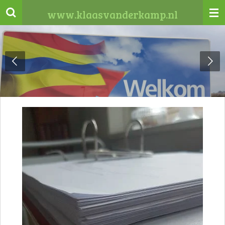
Ga
www.klaasvanderkamp.nl
direct
naar
de
hoofdinhoud