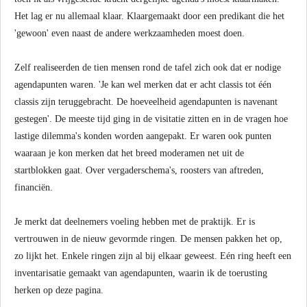
Het lag er nu allemaal klaar. Klaargemaakt door een predikant die het
'gewoon' even naast de andere werkzaamheden moest doen.
Zelf realiseerden de tien mensen rond de tafel zich ook dat er nodige
agendapunten waren. 'Je kan wel merken dat er acht classis tot één
classis zijn teruggebracht. De hoeveelheid agendapunten is navenant
gestegen'. De meeste tijd ging in de visitatie zitten en in de vragen hoe
lastige dilemma's konden worden aangepakt. Er waren ook punten
waaraan je kon merken dat het breed moderamen net uit de
startblokken gaat. Over vergaderschema's, roosters van aftreden,
financiën.
Je merkt dat deelnemers voeling hebben met de praktijk. Er is
vertrouwen in de nieuw gevormde ringen. De mensen pakken het op,
zo lijkt het. Enkele ringen zijn al bij elkaar geweest. Eén ring heeft een
inventarisatie gemaakt van agendapunten, waarin ik de toerusting
herken op deze pagina.