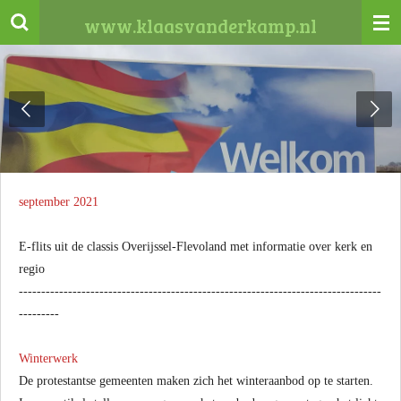
Ga
www.klaasvanderkamp.nl
direct
naar
de
hoofdinhoud
september 2021
E-flits uit de classis Overijssel-Flevoland met informatie over kerk en
regio
---------------------------------------------------------------------------------
---------
Winterwerk
De protestantse gemeenten maken zich het winteraanbod op te starten.