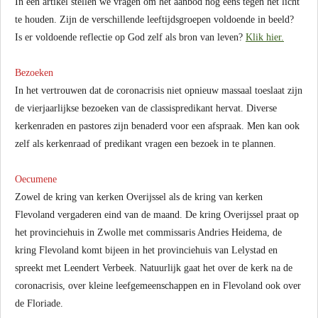
In een artikel stellen we vragen om het aanbod nog eens tegen het licht
te houden. Zijn de verschillende leeftijdsgroepen voldoende in beeld?
Is er voldoende reflectie op God zelf als bron van leven?
Klik hier.
Bezoeken
In het vertrouwen dat de coronacrisis niet opnieuw massaal toeslaat zijn
de vierjaarlijkse bezoeken van de classispredikant hervat. Diverse
kerkenraden en pastores zijn benaderd voor een afspraak. Men kan ook
zelf als kerkenraad of predikant vragen een bezoek in te plannen.
Oecumene
Zowel de kring van kerken Overijssel als de kring van kerken
Flevoland vergaderen eind van de maand. De kring Overijssel praat op
het provinciehuis in Zwolle met commissaris Andries Heidema, de
kring Flevoland komt bijeen in het provinciehuis van Lelystad en
spreekt met Leendert Verbeek. Natuurlijk gaat het over de kerk na de
coronacrisis, over kleine leefgemeenschappen en in Flevoland ook over
de Floriade.