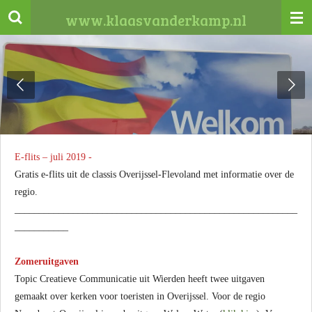
Ga
www.klaasvanderkamp.nl
direct
naar
de
hoofdinhoud
E-flits – juli 2019 -
Gratis e-flits uit de classis Overijssel-Flevoland met informatie over de
regio.
__________________________________________________________
___________
Zomeruitgaven
Topic Creatieve Communicatie uit Wierden heeft twee uitgaven
gemaakt over kerken voor toeristen in Overijssel. Voor de regio