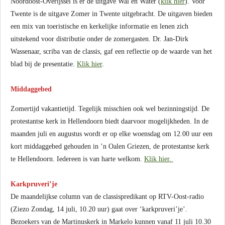
Noordoost-Overijssel is er de uitgave Wal en Water (
klik hier
). Voor
Twente is de uitgave Zomer in Twente uitgebracht. De uitgaven bieden
een mix van toeristische en kerkelijke informatie en lenen zich
uitstekend voor distributie onder de zomergasten. Dr. Jan-Dirk
Wassenaar, scriba van de classis, gaf een reflectie op de waarde van het
blad bij de presentatie.
Klik hier
.
Middaggebed
Zomertijd vakantietijd. Tegelijk misschien ook wel bezinningstijd. De
protestantse kerk in Hellendoorn biedt daarvoor mogelijkheden. In de
maanden juli en augustus wordt er op elke woensdag om 12.00 uur een
kort middaggebed gehouden in ’n Oalen Griezen, de protestantse kerk
te Hellendoorn. Iedereen is van harte welkom.
Klik hier.
Karkpruveri’je
De maandelijkse column van de classispredikant op RTV-Oost-radio
(Ziezo Zondag, 14 juli, 10.20 uur) gaat over ‘karkpruveri’je’.
Bezoekers van de Martinuskerk in Markelo kunnen vanaf 11 juli 10.30