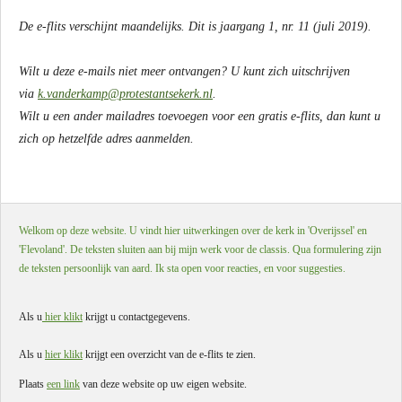
De
e
-
flits
verschijnt maandelijks. Dit is jaargang 1, nr. 11 (juli 2019).
Wilt u deze
e
-mails niet meer ontvangen? U kunt zich uitschrijven
via
k.vanderkamp@protestantsekerk.nl
.
Wilt u een ander mailadres toevoegen voor een gratis
e
-
flits
, dan kunt u
zich op hetzelfde adres aanmelden.
Welkom op deze website. U vindt hier uitwerkingen over de kerk in 'Overijssel' en
'Flevoland'. De teksten sluiten aan bij mijn werk voor de classis. Qua formulering zijn
de teksten persoonlijk van aard. Ik sta open voor reacties, en voor suggesties.
Als u
hier klikt
krijgt u contactgegevens.
Als u
hier klikt
krijgt een overzicht van de e-flits te zien.
Plaats
een link
van deze website op uw eigen website.