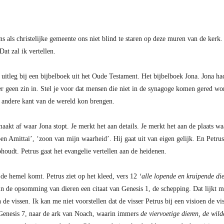
ns als christelijke gemeente ons niet blind te staren op deze muren van de kerk.
 Dat zal ik vertellen.
ls uitleg bij een bijbelboek uit het Oude Testament. Het bijbelboek Jona. Jona 
er geen zin in. Stel je voor dat mensen die niet in de synagoge komen gered wo
e andere kant van de wereld kon brengen.
akt af waar Jona stopt. Je merkt het aan details. Je merkt het aan de plaats waar 
ben Amittai’, ‘zoon van mijn waarheid’. Hij gaat uit van eigen gelijk. En Petr
phoudt. Petrus gaat het evangelie vertellen aan de heidenen.
it de hemel komt. Petrus ziet op het kleed, vers 12
‘alle lopende en kruipende di
de opsomming van dieren een citaat van Genesis 1, de schepping. Dat lijkt m
e vissen. Ik kan me niet voorstellen dat de visser Petrus bij een visioen de vi
 Genesis 7, naar de ark van Noach, waarin immers
de viervoetige dieren, de wil