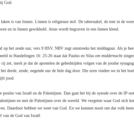
 Bij God.
aken is van linnen. Linnen is religieuze stof. De tabernakel, de tent in de woe
oren en in linnen gewikkeld. Jezus wordt begraven in een linnen kleed.
af op het zesde uur, vers 9 HSV, NBV zegt omstreeks het middaguur. Als je heel
eeld in Handelingen 16: 25-26 staat dat Paulus en Silas
om middernacht
zingen
op rij zet, merk je dat de apostelen de gebedstijden volgen van de joodse synago
het derde, zesde, negende uur de hele dag door. Die uren vinden we in het bo
lijft jood.
 positie van Israël en de Palestijnen. Dan gaat het bij de synode over de IP-not
Palestijnen en met de Palestijnen over de wereld. We vergeten waar God zich ke
ven. Daardoor hebben we weet van God. En we kunnen nooit om dat volk heen 
f van de God van Israël.