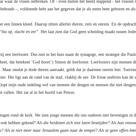
waar de vissen ontbreken. Of - even buiten het beeld stappend - het visioen ma
s behouds –, voldoende hebt aan het gegeven dat je als mens bent geboren en a
et een linnen kleed. Daarop zitten allerlei dieren, rein en onrein. En de opdrac
‘Sta op, slacht en eet’’
. Het laat zien dat God geen scheiding maakt tussen Jod
ij een leerlooier. Dus niet in het huis naast de synagoge, een strategie die Paulu
et, dat betekent ‘God hoort’) Simon de leerlooier. Leerlooiers zijn mensen d
. Maar omdat je dode dieren aanraakt, geldt dat je daarmee onrein ben. Toeris
ier. Het ligt aan de rand van de stad, vlakbij de zee. De frisse zeebries kan de s
lopt mijn oude indeling wel van mensen die deugen en mensen die niet deugen,
t vallen. Het zat al in het hoofd van Petrus.
ringen rond de kerk. We zien jonge mensen die ons ouderen niet bevestigen in d
n ook hebben gekend?
Als die heidenen zich niet laten besnijden? Als hun vrou
n? Als ze niet meer naar Jeruzalem gaan naar de tempel? Als ze geen offers bre