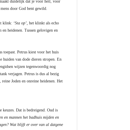
akt duidelijk dat je voor heil, voor
ls mens door God bent gewild.
ht klink:
‘Sta op’,
het klinkt als echo
en en heidenen. Tussen gelovigen en
s toepast. Petrus kiest voor het huis
ie huiden van dode dieren stropen. En
tengidsen wijzen tegenwoordig nog
tank verjagen. Petrus is dus al bezig
 reine Joden en onreine heidenen. Het
e keuzes. Dat is bedreigend. Oud is
wen en mannen het badhuis mijden en
ngen? Wat blijft er over van al datgene