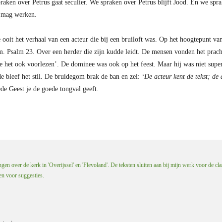
aken over Petrus gaat seculier. We spraken over Petrus blijft Jood. En we spra
s mag werken.
 ooit het verhaal van een acteur die bij een bruiloft was. Op het hoogtepunt va
lm. Psalm 23. Over een herder die zijn kudde leidt. De mensen vonden het prac
e het ook voorlezen’. De dominee was ook op het feest. Maar hij was niet super
e bleef het stil. De bruidegom brak de ban en zei:
‘De acteur kent de tekst; de
de Geest je de goede tongval geeft.
en over de kerk in 'Overijssel' en 'Flevoland'. De teksten sluiten aan bij mijn werk voor de cla
 en voor suggesties.