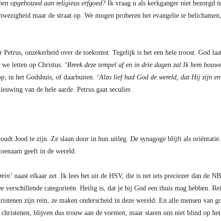
bben opgebouwd aan religieus erfgoed?
Ik vraag u als kerkganger niet bezorgd te
anwezigheid maar de straat op. We mogen proberen het evangelie te belichamen,
r Petrus, onzekerheid over de toekomst. Tegelijk is het een hele troost. God la
 we letten op Christus.
‘Breek deze tempel af en in drie dagen zal Ik hem bouwe
op; in het Godshuis, of daarbuiten.
‘Alzo lief had God de wereld, dat Hij zijn 
ieuwing van de hele aarde. Petrus gaat seculier.
Jood te zijn. Ze slaan door in hun uitleg. De synagoge blijft als oriëntatie. P
toenaam geeft in de wereld.
rein’
naast elkaar zet. Ik lees het uit de HSV, die is net iets preciezer dan de 
e verschillende categorieën. Heilig is, dat je bij God een thuis mag hebben. Rein
hristenen zijn rein, ze maken onderscheid in deze wereld. En alle mensen van goe
christenen, blijven dus trouw aan de vormen; maar staren ons niet blind op het