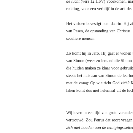
de lucht
(vers 12 HSV) voorkomen, maar 
redding, voor een verblijf in de ark de
Het visioen bevestigt hem daarin. Hij zi
van Pasen, de opstanding van Christus.
seculiere mensen.
Zo komt hij in Jafo. Hij gaat er wonen b
van Simon (weer zo iemand die Simon he
die huiden maken ze klaar voor gebruik
steeds het huis aan van Simon de leerloo
met de vraag: Op wie richt God zich? K
laken komt dus niet helemaal uit de luch
Wij leven in een tijd van grote verande
vertrouwd. Zou Petrus dat soort vrage
zich niet houden aan de reinigingswette