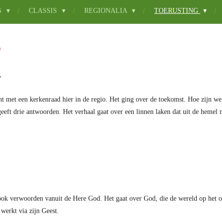
S
CLASSIS
REGIONALIA
TOERUSTING
0
,
ant met een kerkenraad hier in de regio. Het ging over de toekomst. Hoe zijn we
ft drie antwoorden. Het verhaal gaat over een linnen laken dat uit de hemel n
 ook verwoorden vanuit de Here God. Het gaat over God, die de wereld op het 
 werkt via zijn Geest.