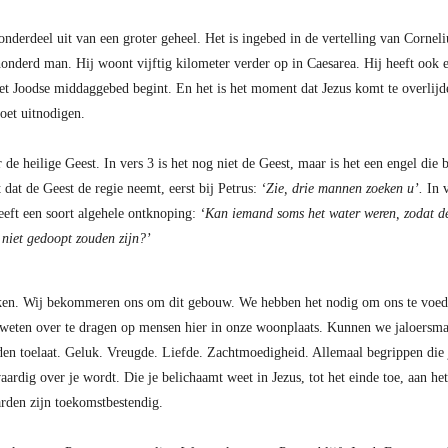
nderdeel uit van een groter geheel. Het is ingebed in de vertelling van Corneliu
 honderd man. Hij woont vijftig kilometer verder op in Caesarea. Hij heeft ook 
 Het Joodse middaggebed begint. En het is het moment dat Jezus komt te overlij
oet uitnodigen.
de heilige Geest. In vers 3 is het nog niet de Geest, maar is het een engel die 
 dat de Geest de regie neemt, eerst bij Petrus:
‘Zie, drie mannen zoeken u’.
In v
eft een soort algehele ontknoping:
‘Kan iemand soms het water weren, zodat dez
 niet gedoopt zouden zijn?’
aken. Wij bekommeren ons om dit gebouw. We hebben het nodig om ons te voeden
 weten over te dragen op mensen hier in onze woonplaats. Kunnen we jaloersma
den toelaat. Geluk. Vreugde. Liefde. Zachtmoedigheid. Allemaal begrippen die 
aardig over je wordt. Die je belichaamt weet in Jezus, tot het einde toe, aan he
arden zijn toekomstbestendig.