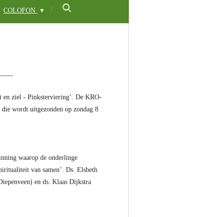
COLOFON
____
en ziel - Pinksterviering’. De KRO-
, die wordt uitgezonden op zondag 8
zinning waarop de onderlinge
ritualiteit van samen’. Ds. Elsbeth
iepenveen) en ds. Klaas Dijkstra