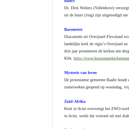
Basics
Ds. Dick Wolters (Vollenhove) verzorg
uit de buurt (ring) zijn uitgenodigd 
Barometer
Diaconieën uit Overijssel-Flevoland wor
landelijke kerk de regio’s Overijssel e
drie jaar presenteren de kerken een der
Klik:
https://www.knooppuntkerkenena
Mysterie van leven
De protestantse gemeente Raalte houdt e
zomerweken geopend op woensdag, vrij
Zuid-Afrika
Kerk in Actie overweegt het ZWO-werk 
in Actie, werkt dat voorstel uit met di