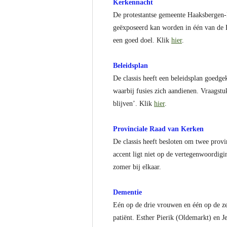
Kerkennacht
De protestantse gemeente Haaksbergen-B
geëxposeerd kan worden in één van de H
een goed doel. Klik
hier
.
Beleidsplan
De classis heeft een beleidsplan goedge
waarbij fusies zich aandienen. Vraagst
blijven’. Klik
hier
.
Provinciale Raad van Kerken
De classis heeft besloten om twee provi
accent ligt niet op de vertegenwoordigi
zomer bij elkaar.
Dementie
Eén op de drie vrouwen en één op de ze
patiënt. Esther Pierik (Oldemarkt) en 