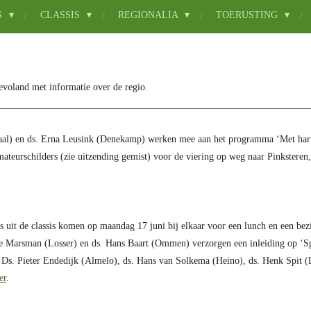
S
CLASSIS
REGIONALIA
TOERUSTING
Flevoland met informatie over de regio.
_________________________
_______
______________________________
__
al) en ds. Erna Leusink (Denekamp) werken mee aan het programma ‘Met hart 
eurschilders (zie uitzending gemist) voor de viering op weg naar Pinksteren
rs uit de classis komen op maandag 17 juni bij elkaar voor een lunch en een be
e Marsman (Losser) en ds. Hans Baart (Ommen) verzorgen een inleiding op ‘Spi
Ds. Pieter Endedijk (Almelo), ds. Hans van Solkema (Heino), ds. Henk Spit (D
er
.