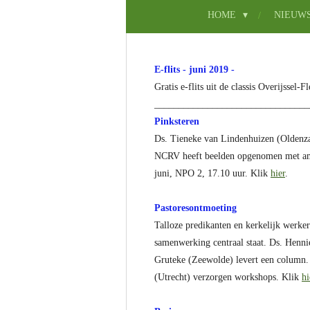
HOME
NIEUW
E-flits - juni 2019 -
Gratis e-flits uit de classis Overijssel-
______________________________
__
Pinksteren
Ds. Tieneke van Lindenhuizen (Oldenza
NCRV heeft beelden opgenomen met amat
juni, NPO 2, 17.10 uur. Klik
hier
.
Pastoresontmoeting
Talloze predikanten en kerkelijk werke
samenwerking centraal staat. Ds. Henni
Gruteke (Zeewolde) levert een column. 
(Utrecht) verzorgen workshops. Klik
hi