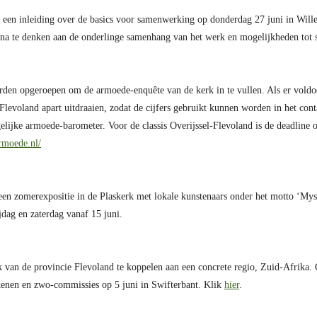
t een inleiding over de basics voor samenwerking op donderdag 27 juni in Wil
om na te denken aan de onderlinge samenhang van het werk en mogelijkheden to
den opgeroepen om de armoede-enquête van de kerk in te vullen. Als er voldoend
n Flevoland apart uitdraaien, zodat de cijfers gebruikt kunnen worden in het co
gelijke armoede-barometer. Voor de classis Overijssel-Flevoland is de deadline 
rmoede.nl/
en zomerexpositie in de Plaskerk met lokale kunstenaars onder het motto ‘Myste
dag en zaterdag vanaf 15 juni.
van de provincie Flevoland te koppelen aan een concrete regio, Zuid-Afrika. 
akenen en zwo-commissies op 5 juni in Swifterbant. Klik
hier
.