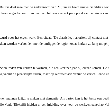
uurse doet mee met de kerkennacht van 21 juni en heeft amateurschilders gev
aaksberger kerken. Een deel van het werk wordt per opbod aan het einde van 
keurd voor het eigen werk. Een citaat: ‘
De classis legt prioriteit bij contact m
ukken worden verbonden met de omliggende regio, zodat kerken zo lang mogelij
nciale raden van kerken te vormen, die een keer per jaar bij elkaar komen. De
ng vanuit de plaatselijke raden, maar op representatie vanuit de verschillende 
ven mannen krijgt te maken met dementie. Als pastor kan je het beste een be
Jelle Vonk (Blokzijl) hielden er een inleiding over voor de werkgemeenschap V