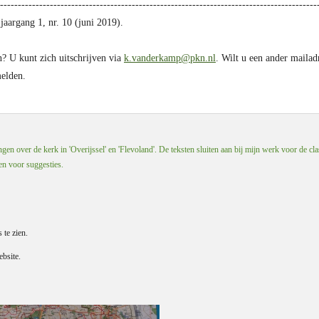
--------------
------------------
------------------------------
---------------------------
s jaargang 1, nr. 10 (juni 2019).
n? U kunt zich uitschrijven via
k.vanderkamp@pkn.nl
. Wilt u een ander mailadr
melden.
en over de kerk in 'Overijssel' en 'Flevoland'. De teksten sluiten aan bij mijn werk voor de cla
 en voor suggesties.
s te zien.
bsite.