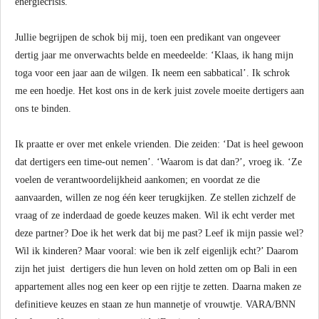
energiecrisis.
Jullie begrijpen de schok bij mij, toen een predikant van ongeveer
dertig jaar me onverwachts belde en meedeelde: ‘Klaas, ik hang mijn
toga voor een jaar aan de wilgen. Ik neem een sabbatical’. Ik schrok
me een hoedje. Het kost ons in de kerk juist zovele moeite dertigers aan
ons te binden.
Ik praatte er over met enkele vrienden. Die zeiden: ‘Dat is heel gewoon
dat dertigers een time-out nemen’. ‘Waarom is dat dan?’, vroeg ik. ‘Ze
voelen de verantwoordelijkheid aankomen; en voordat ze die
aanvaarden, willen ze nog één keer terugkijken. Ze stellen zichzelf de
vraag of ze inderdaad de goede keuzes maken. Wil ik echt verder met
deze partner? Doe ik het werk dat bij me past? Leef ik mijn passie wel?
Wil ik kinderen? Maar vooral: wie ben ik zelf eigenlijk echt?’ Daarom
zijn het juist dertigers die hun leven on hold zetten om op Bali in een
appartement alles nog een keer op een rijtje te zetten. Daarna maken ze
definitieve keuzes en staan ze hun mannetje of vrouwtje. VARA/BNN