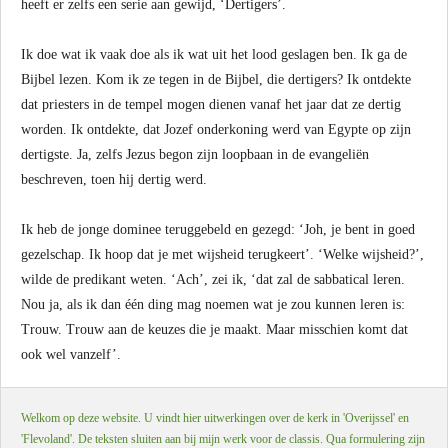
heeft er zelfs een serie aan gewijd, ‘Dertigers’.
Ik doe wat ik vaak doe als ik wat uit het lood geslagen ben. Ik ga de
Bijbel lezen. Kom ik ze tegen in de Bijbel, die dertigers? Ik ontdekte
dat priesters in de tempel mogen dienen vanaf het jaar dat ze dertig
worden. Ik ontdekte, dat Jozef onderkoning werd van Egypte op zijn
dertigste. Ja, zelfs Jezus begon zijn loopbaan in de evangeliën
beschreven, toen hij dertig werd.
Ik heb de jonge dominee teruggebeld en gezegd: ‘Joh, je bent in goed
gezelschap. Ik hoop dat je met wijsheid terugkeert’. ‘Welke wijsheid?’,
wilde de predikant weten. ‘Ach’, zei ik, ‘dat zal de sabbatical leren.
Nou ja, als ik dan één ding mag noemen wat je zou kunnen leren is:
Trouw. Trouw aan de keuzes die je maakt. Maar misschien komt dat
ook wel vanzelf’.
Welkom op deze website. U vindt hier uitwerkingen over de kerk in 'Overijssel' en
'Flevoland'. De teksten sluiten aan bij mijn werk voor de classis. Qua formulering zijn