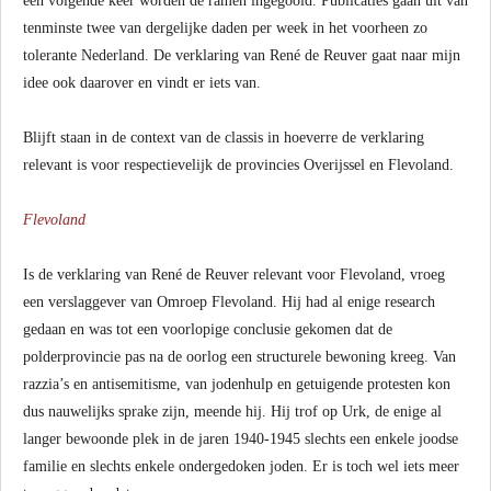
een volgende keer worden de ramen ingegooid. Publicaties gaan uit van
tenminste twee van dergelijke daden per week in het voorheen zo
tolerante Nederland. De verklaring van René de Reuver gaat naar mijn
idee ook daarover en vindt er iets van.
Blijft staan in de context van de classis in hoeverre de verklaring
relevant is voor respectievelijk de provincies Overijssel en Flevoland.
Flevoland
Is de verklaring van René de Reuver relevant voor Flevoland, vroeg
een verslaggever van Omroep Flevoland. Hij had al enige research
gedaan en was tot een voorlopige conclusie gekomen dat de
polderprovincie pas na de oorlog een structurele bewoning kreeg. Van
razzia’s en antisemitisme, van jodenhulp en getuigende protesten kon
dus nauwelijks sprake zijn, meende hij. Hij trof op Urk, de enige al
langer bewoonde plek in de jaren 1940-1945 slechts een enkele joodse
familie en slechts enkele ondergedoken joden. Er is toch wel iets meer