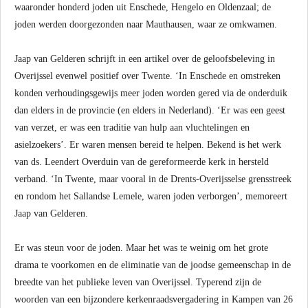
waaronder honderd joden uit Enschede, Hengelo en Oldenzaal; de
joden werden doorgezonden naar Mauthausen, waar ze omkwamen.
Jaap van Gelderen schrijft in een artikel over de geloofsbeleving in
Overijssel evenwel positief over Twente. ‘In Enschede en omstreken
konden verhoudingsgewijs meer joden worden gered via de onderduik
dan elders in de provincie (en elders in Nederland). ‘Er was een geest
van verzet, er was een traditie van hulp aan vluchtelingen en
asielzoekers’. Er waren mensen bereid te helpen. Bekend is het werk
van ds. Leendert Overduin van de gereformeerde kerk in hersteld
verband. ‘In Twente, maar vooral in de Drents-Overijsselse grensstreek
en rondom het Sallandse Lemele, waren joden verborgen’, memoreert
Jaap van Gelderen.
Er was steun voor de joden. Maar het was te weinig om het grote
drama te voorkomen en de eliminatie van de joodse gemeenschap in de
breedte van het publieke leven van Overijssel. Typerend zijn de
woorden van een bijzondere kerkenraadsvergadering in Kampen van 26