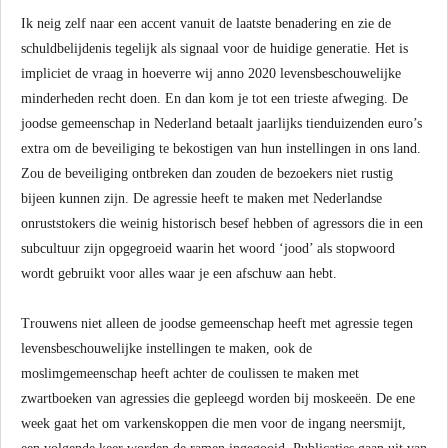
Ik neig zelf naar een accent vanuit de laatste benadering en zie de
schuldbelijdenis tegelijk als signaal voor de huidige generatie. Het is
impliciet de vraag in hoeverre wij anno 2020 levensbeschouwelijke
minderheden recht doen. En dan kom je tot een trieste afweging. De
joodse gemeenschap in Nederland betaalt jaarlijks tienduizenden euro’s
extra om de beveiliging te bekostigen van hun instellingen in ons land.
Zou de beveiliging ontbreken dan zouden de bezoekers niet rustig
bijeen kunnen zijn. De agressie heeft te maken met Nederlandse
onruststokers die weinig historisch besef hebben of agressors die in een
subcultuur zijn opgegroeid waarin het woord ‘jood’ als stopwoord
wordt gebruikt voor alles waar je een afschuw aan hebt.
Trouwens niet alleen de joodse gemeenschap heeft met agressie tegen
levensbeschouwelijke instellingen te maken, ook de
moslimgemeenschap heeft achter de coulissen te maken met
zwartboeken van agressies die gepleegd worden bij moskeeën. De ene
week gaat het om varkenskoppen die men voor de ingang neersmijt,