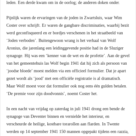
leden. Een derde kwam om in de oorlog; de anderen doken onder.
Pijnlijk waren de ervaringen van de joden in Zwartsluis, waar Wim
Coster over schrijft. Er waren de gangbare discriminaties, waarbij bezit
werd geconfisqueerd en er bordjes verschenen in het straatbeeld van
‘Joden verboden’. Buitengewoon wrang is het verhaal van Wolf
Aronius, die jarenlang een leidinggevende positie had in de Sluziger
synagoge. Hij was een ‘kenner van de wet en de profetie’. Aan de gevel
van het gemeentehuis las Wolf begin 1941 dat hij zich als persoon van
‘joodse bloede’ moest melden via een officieel formulier. Dat je apart
gezet wordt als ‘jood’ met een officiële registratie is al dramatisch.
Maar Wolf moest voor dat formulier ook nog eens één gulden betalen.
‘De premie voor zijn doodvonnis’, noemt Coster het.
In een nacht van vrijdag op zaterdag in juli 1941 drong een bende de
synagoge van Deventer binnen en vernielde het interieur, en
verscheurde de heilige, kostbare torarollen aan flarden. In Twente
werden op 14 september 1941 150 mannen opgepakt tijdens een razzia,