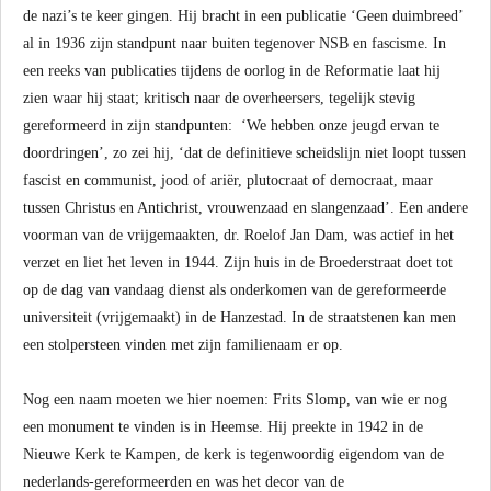
de nazi’s te keer gingen. Hij bracht in een publicatie ‘Geen duimbreed’
al in 1936 zijn standpunt naar buiten tegenover NSB en fascisme. In
een reeks van publicaties tijdens de oorlog in de Reformatie laat hij
zien waar hij staat; kritisch naar de overheersers, tegelijk stevig
gereformeerd in zijn standpunten: ‘We hebben onze jeugd ervan te
doordringen’, zo zei hij, ‘dat de definitieve scheidslijn niet loopt tussen
fascist en communist, jood of ariër, plutocraat of democraat, maar
tussen Christus en Antichrist, vrouwenzaad en slangenzaad’. Een andere
voorman van de vrijgemaakten, dr. Roelof Jan Dam, was actief in het
verzet en liet het leven in 1944. Zijn huis in de Broederstraat doet tot
op de dag van vandaag dienst als onderkomen van de gereformeerde
universiteit (vrijgemaakt) in de Hanzestad. In de straatstenen kan men
een stolpersteen vinden met zijn familienaam er op.
Nog een naam moeten we hier noemen: Frits Slomp, van wie er nog
een monument te vinden is in Heemse. Hij preekte in 1942 in de
Nieuwe Kerk te Kampen, de kerk is tegenwoordig eigendom van de
nederlands-gereformeerden en was het decor van de