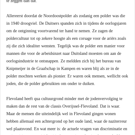
te zeggen dan dat.
Allereerst doordat de Noordoostpolder als zodanig een polder was die
in 1940 droogviel. De Duitsers spanden zich in tijdens de oorlogsjaren
om de ontginning voortvarend ter hand te nemen. Ze zagen de
poldercultuur tot op zekere hoogte als een corsage voor de ariërs zoals
zij die zich idealiter wensten. Tegelijk was de polder een manier voor
mannen die voor de arbeidsinzet naar Duitsland moesten om aan de
oorlogsindustrie te ontsnappen. Ze meldden zich bij het bureau van
Knipmeijer in de Graafschap in Kampen en waren blij als ze in de
polder mochten werken als pionier. Er waren ook mensen, wellicht ook
joden, die de polder gebruikten om onder te duiken.
Flevoland heeft qua cultuurgrond minder met de jodenvervolging te
maken dan de rest van de classis Overijssel-Flevoland. Dat is waar.
Maar de mensen die uiteindelijk wel in Flevoland gingen wonen
hebben allemaal een achtergrond op het oude land, waar de naziterreur
wel plaatsvond. En wat meer is: de actuele vragen van discriminatie en