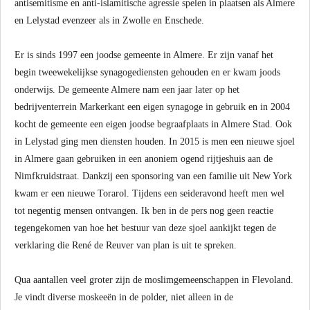
antisemitisme en anti-islamitische agressie spelen in plaatsen als Almere
en Lelystad evenzeer als in Zwolle en Enschede.
Er is sinds 1997 een joodse gemeente in Almere. Er zijn vanaf het
begin tweewekelijkse synagogediensten gehouden en er kwam joods
onderwijs. De gemeente Almere nam een jaar later op het
bedrijventerrein Markerkant een eigen synagoge in gebruik en in 2004
kocht de gemeente een eigen joodse begraafplaats in Almere Stad. Ook
in Lelystad ging men diensten houden. In 2015 is men een nieuwe sjoel
in Almere gaan gebruiken in een anoniem ogend rijtjeshuis aan de
Nimfkruidstraat. Dankzij een sponsoring van een familie uit New York
kwam er een nieuwe Torarol. Tijdens een seideravond heeft men wel
tot negentig mensen ontvangen. Ik ben in de pers nog geen reactie
tegengekomen van hoe het bestuur van deze sjoel aankijkt tegen de
verklaring die René de Reuver van plan is uit te spreken.
Qua aantallen veel groter zijn de moslimgemeenschappen in Flevoland.
Je vindt diverse moskeeën in de polder, niet alleen in de