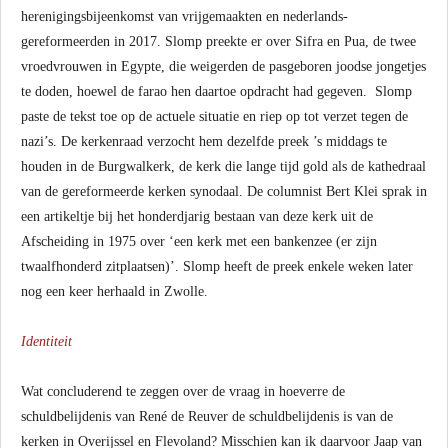
herenigingsbijeenkomst van vrijgemaakten en nederlands-
gereformeerden in 2017. Slomp preekte er over Sifra en Pua, de twee
vroedvrouwen in Egypte, die weigerden de pasgeboren joodse jongetjes
te doden, hoewel de farao hen daartoe opdracht had gegeven. Slomp
paste de tekst toe op de actuele situatie en riep op tot verzet tegen de
nazi’s. De kerkenraad verzocht hem dezelfde preek ’s middags te
houden in de Burgwalkerk, de kerk die lange tijd gold als de kathedraal
van de gereformeerde kerken synodaal. De columnist Bert Klei sprak in
een artikeltje bij het honderdjarig bestaan van deze kerk uit de
Afscheiding in 1975 over ‘een kerk met een bankenzee (er zijn
twaalfhonderd zitplaatsen)’. Slomp heeft de preek enkele weken later
nog een keer herhaald in Zwolle.
Identiteit
Wat concluderend te zeggen over de vraag in hoeverre de
schuldbelijdenis van René de Reuver de schuldbelijdenis is van de
kerken in Overijssel en Flevoland? Misschien kan ik daarvoor Jaap van