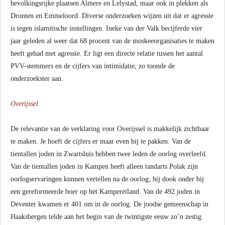
bevolkingsrijke plaatsen Almere en Lelystad, maar ook in plekken als
Dronten en Emmeloord. Diverse onderzoeken wijzen uit dat er agressie
is tegen islamitische instellingen. Ineke van der Valk becijferde vier
jaar geleden al weer dat 68 procent van de moskeeorganisaties te maken
heeft gehad met agressie. Er ligt een directe relatie tussen het aantal
PVV-stemmers en de cijfers van intimidatie, zo toonde de
onderzoekster aan.
Overijssel
De relevantie van de verklaring voor Overijssel is makkelijk zichtbaar
te maken. Je hoeft de cijfers er maar even bij te pakken. Van de
tientallen joden in Zwartsluis hebben twee leden de oorlog overleefd.
Van de tientallen joden in Kampen heeft alleen tandarts Polak zijn
oorlogservaringen kunnen vertellen na de oorlog; hij dook onder bij
een gereformeerde boer op het Kampereiland. Van de 492 joden in
Deventer kwamen er 401 om in de oorlog. De joodse gemeenschap in
Haaksbergen telde aan het begin van de twintigste eeuw zo’n zestig