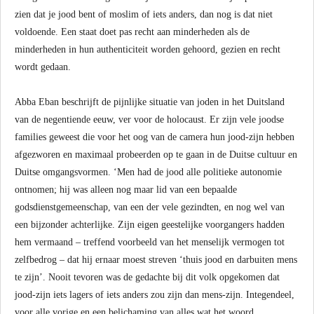
zien dat je jood bent of moslim of iets anders, dan nog is dat niet
voldoende. Een staat doet pas recht aan minderheden als de
minderheden in hun authenticiteit worden gehoord, gezien en recht
wordt gedaan.
Abba Eban beschrijft de pijnlijke situatie van joden in het Duitsland
van de negentiende eeuw, ver voor de holocaust. Er zijn vele joodse
families geweest die voor het oog van de camera hun jood-zijn hebben
afgezworen en maximaal probeerden op te gaan in de Duitse cultuur en
Duitse omgangsvormen. ‘Men had de jood alle politieke autonomie
ontnomen; hij was alleen nog maar lid van een bepaalde
godsdienstgemeenschap, van een der vele gezindten, en nog wel van
een bijzonder achterlijke. Zijn eigen geestelijke voorgangers hadden
hem vermaand – treffend voorbeeld van het menselijk vermogen tot
zelfbedrog – dat hij ernaar moest streven ‘thuis jood en darbuiten mens
te zijn’. Nooit tevoren was de gedachte bij dit volk opgekomen dat
jood-zijn iets lagers of iets anders zou zijn dan mens-zijn. Integendeel,
voor alle vorige en een belichaming van alles wat het woord