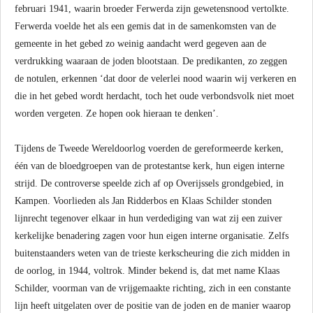
februari 1941, waarin broeder Ferwerda zijn gewetensnood vertolkte.
Ferwerda voelde het als een gemis dat in de samenkomsten van de
gemeente in het gebed zo weinig aandacht werd gegeven aan de
verdrukking waaraan de joden blootstaan. De predikanten, zo zeggen
de notulen, erkennen ‘dat door de velerlei nood waarin wij verkeren en
die in het gebed wordt herdacht, toch het oude verbondsvolk niet moet
worden vergeten. Ze hopen ook hieraan te denken’.
Tijdens de Tweede Wereldoorlog voerden de gereformeerde kerken,
één van de bloedgroepen van de protestantse kerk, hun eigen interne
strijd. De controverse speelde zich af op Overijssels grondgebied, in
Kampen. Voorlieden als Jan Ridderbos en Klaas Schilder stonden
lijnrecht tegenover elkaar in hun verdediging van wat zij een zuiver
kerkelijke benadering zagen voor hun eigen interne organisatie. Zelfs
buitenstaanders weten van de trieste kerkscheuring die zich midden in
de oorlog, in 1944, voltrok. Minder bekend is, dat met name Klaas
Schilder, voorman van de vrijgemaakte richting, zich in een constante
lijn heeft uitgelaten over de positie van de joden en de manier waarop