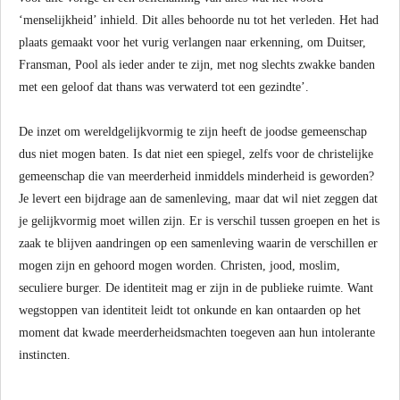
‘menselijkheid’ inhield. Dit alles behoorde nu tot het verleden. Het had
plaats gemaakt voor het vurig verlangen naar erkenning, om Duitser,
Fransman, Pool als ieder ander te zijn, met nog slechts zwakke banden
met een geloof dat thans was verwaterd tot een gezindte’.
De inzet om wereldgelijkvormig te zijn heeft de joodse gemeenschap
dus niet mogen baten. Is dat niet een spiegel, zelfs voor de christelijke
gemeenschap die van meerderheid inmiddels minderheid is geworden?
Je levert een bijdrage aan de samenleving, maar dat wil niet zeggen dat
je gelijkvormig moet willen zijn. Er is verschil tussen groepen en het is
zaak te blijven aandringen op een samenleving waarin de verschillen er
mogen zijn en gehoord mogen worden. Christen, jood, moslim,
seculiere burger. De identiteit mag er zijn in de publieke ruimte. Want
wegstoppen van identiteit leidt tot onkunde en kan ontaarden op het
moment dat kwade meerderheidsmachten toegeven aan hun intolerante
instincten.