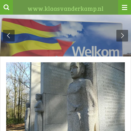
Ga
www.klaasvanderkamp.nl
direct
naar
de
hoofdinhoud