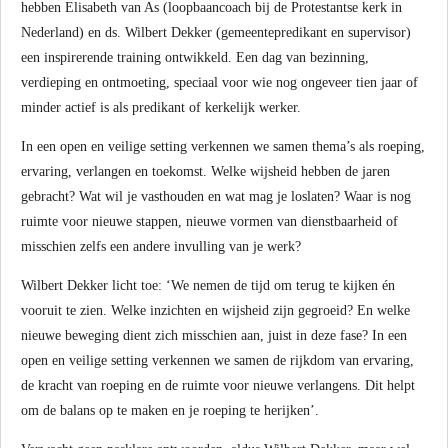
hebben Elisabeth van As (loopbaancoach bij de Protestantse kerk in
Nederland) en ds. Wilbert Dekker (gemeentepredikant en supervisor)
een inspirerende training ontwikkeld. Een dag van bezinning,
verdieping en ontmoeting, speciaal voor wie nog ongeveer tien jaar of
minder actief is als predikant of kerkelijk werker.
In een open en veilige setting verkennen we samen thema’s als roeping,
ervaring, verlangen en toekomst. Welke wijsheid hebben de jaren
gebracht? Wat wil je vasthouden en wat mag je loslaten? Waar is nog
ruimte voor nieuwe stappen, nieuwe vormen van dienstbaarheid of
misschien zelfs een andere invulling van je werk?
Wilbert Dekker licht toe: ‘We nemen de tijd om terug te kijken én
vooruit te zien. Welke inzichten en wijsheid zijn gegroeid? En welke
nieuwe beweging dient zich misschien aan, juist in deze fase? In een
open en veilige setting verkennen we samen de rijkdom van ervaring,
de kracht van roeping en de ruimte voor nieuwe verlangens. Dit helpt
om de balans op te maken en je roeping te herijken’.