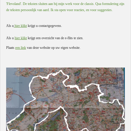
'Flevoland'. De teksten sluiten aan bij mijn werk voor de classis. Qua formulering zijn
de teksten persoonlijk van aard. Ik sta open voor reacties, en voor suggesties.
Als u
hier klikt
krijgt u contactgegevens.
Als u
hier klikt
krijgt een overzicht van de e-flits te zien.
Plaats
een link
van deze website op uw eigen website.